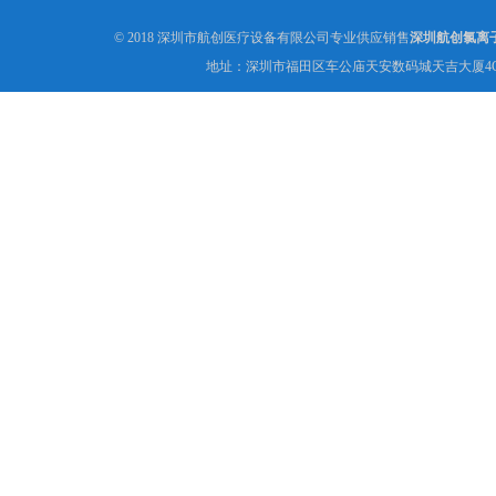
© 2018 深圳市航创医疗设备有限公司专业供应销售
深圳航创氯离
地址：深圳市福田区车公庙天安数码城天吉大厦4C1