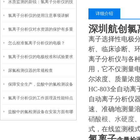
水质监测的新锐：氯离子分析仪的技
详细介绍
氯离子分析仪的使用注意事项讲解
术特点
深圳航创氯
氯离子分析仪对水资源的保护有多重
离子选择性电极
怎么校准氯离子分析仪的电极？
要？
析、临床诊断、
氯离子分析仪的电极校准和试验要求
离子分析仪与各种
用，它不仅测量
尿氟检测仪器的常规检查
尔浓度、质量浓
保障安全生产，盐酸中的氟检测设备
HC-803
全自动离
自动离子分析仪
氟离子分析仪的工作原理及性能特点
的重要性
速、准确地测量
盐酸中的氟检测设备在安装方面有哪
介绍
硝酸根、水硬度、
些要求？
式，在线监测模
氯离子