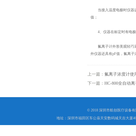
当接入温度电极时仪器进入
值；
4、仪器在标定时有电极
氟离子计外形美观轻巧采用
外仪器还具有pF值，氟离子浓
上一篇：
氟离子浓度计使
下一篇：
HC-800全自
© 2018 深圳市航创医疗设备
地址：深圳市福田区车公庙天安数码城天吉大厦4C1