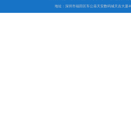
地址：深圳市福田区车公庙天安数码城天吉大厦4C1