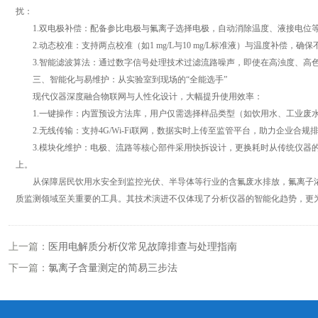
扰：
1.双电极补偿：配备参比电极与氟离子选择电极，自动消除温度、液接电位
2.动态校准：支持两点校准（如1 mg/L与10 mg/L标准液）与温度补偿，确
3.智能滤波算法：通过数字信号处理技术过滤流路噪声，即使在高浊度、高色
三、智能化与易维护：从实验室到现场的“全能选手”
现代仪器深度融合物联网与人性化设计，大幅提升使用效率：
1.一键操作：内置预设方法库，用户仅需选择样品类型（如饮用水、工业废水
2.无线传输：支持4G/Wi-Fi联网，数据实时上传至监管平台，助力企业合规
3.模块化维护：电极、流路等核心部件采用快拆设计，更换耗时从传统仪器的1
上。
从保障居民饮用水安全到监控光伏、半导体等行业的含氟废水排放，氟离子浓
质监测领域至关重要的工具。其技术演进不仅体现了分析仪器的智能化趋势，更
上一篇：
医用电解质分析仪常见故障排查与处理指南
下一篇：
氯离子含量测定的简易三步法