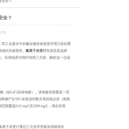
质安全？
安全？
179
而工业废水中的氟化物排放更是环境污染的重
领域的关键需求。
氟离子浓度计
凭借其高选择
性、应用场景与维护优势三方面，解析这一仪器
（如LaF3晶体电极）。该电极表面覆盖一层
极两侧产生与F-浓度成对数关系的电位差（能斯
.02 mg/L至2000 mg/L，满足饮用
氟离子浓度计通过三大技术突破实现精准抗