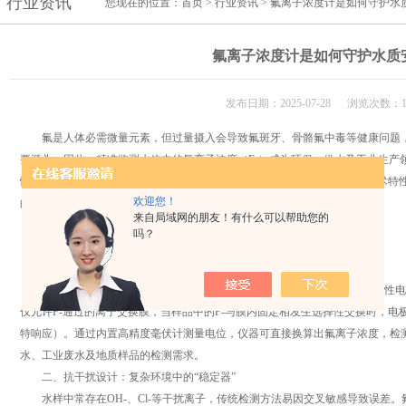
行业资讯
您现在的位置：
首页
>
行业资讯
> 氟离子浓度计是如何守护水
氟离子浓度计是如何守护水质
发布日期：2025-07-28 浏览次数：1
氟是人体必需微量元素，但过量摄入会导致氟斑牙、骨骼氟中毒等健康问题，
要源头。因此，精准监测水体中的氟离子浓度（F-）成为环保、供水及工业生产
性、抗干扰能力和智能化设计，成为氟离子检测的“黄金标准”。本文将从技术特
欢迎您！
的核心价值。
来自局域网的朋友！有什么可以帮助您的
吗？
一、高选择性检测：专一捕捉氟离子的“化学锁”
氟离子浓度计通常采用离子选择性电极法（ISE），其核心是氟离子选择性电极
仅允许F-通过的离子交换膜，当样品中的F-与膜内固定相发生选择性交换时，电
特响应）。通过内置高精度毫伏计测量电位，仪器可直接换算出氟离子浓度，检测范围覆盖0
水、工业废水及地质样品的检测需求。
二、抗干扰设计：复杂环境中的“稳定器”
水样中常存在OH-、Cl-等干扰离子，传统检测方法易因交叉敏感导致误差。