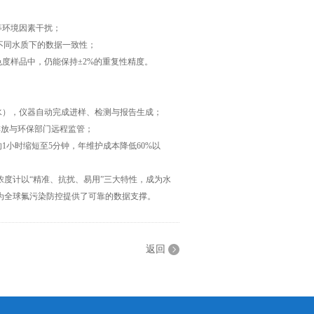
等环境因素干扰；
保不同水质下的数据一致性；
度样品中，仍能保持±2%的重复性精度。
），仪器自动完成进样、检测与报告生成；
排放与环保部门远程监管；
小时缩短至5分钟，年维护成本降低60%以
度计以“精准、抗扰、易用”三大特性，成为水
为全球氟污染防控提供了可靠的数据支撑。
返回