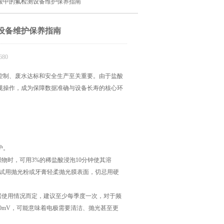
酸中的氟检测设备维护保养指南
设备维护保养指南
80
制、废水达标和安全生产至关重要。由于盐酸
规操作，成为保障数据准确与设备长寿的核心环
护。
时，可用3%的稀盐酸浸泡10分钟使其溶
尝试用抛光粉或牙膏轻柔抛光膜表面，切忌用硬
使用情况而定，建议至少每季度一次，对于频
0mV，可能意味着电极需要清洁、抛光甚至更