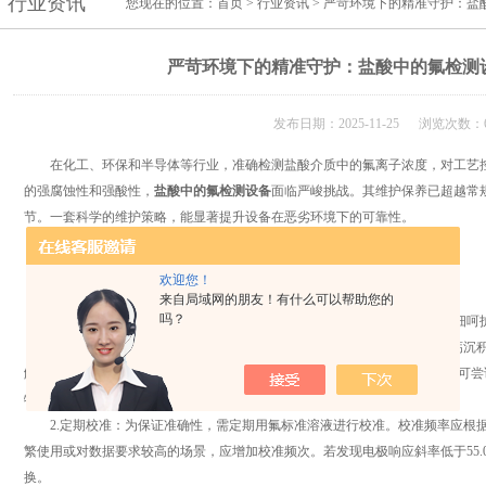
行业资讯
您现在的位置：
首页
>
行业资讯
> 严苛环境下的精准守护：盐
严苛环境下的精准守护：盐酸中的氟检测
发布日期：2025-11-25 浏览次数：6
在化工、环保和半导体等行业，准确检测盐酸介质中的氟离子浓度，对工艺控
的强腐蚀性和强酸性，
盐酸中的氟检测设备
面临严峻挑战。其维护保养已超越常
节。一套科学的维护策略，能显著提升设备在恶劣环境下的可靠性。
欢迎您！
一、日常维护：清洁、校准与存储
来自局域网的朋友！有什么可以帮助您的
吗？
日常维护是盐酸中的氟检测设备保养的第一道防线，核心在于电极的精细呵
1.电极清洁：氟离子电极的氟化镧单晶膜是敏感核心。当电极表面出现钙沉积物
解，然后用自来水充分冲洗，再在3M KCl溶液中浸泡活化。若沉积物顽固，可
物刮擦。
2.定期校准：为保证准确性，需定期用氟标准溶液进行校准。校准频率应根据
繁使用或对数据要求较高的场景，应增加校准频次。若发现电极响应斜率低于55.
换。