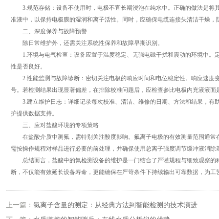
3.规范存储：设备不使用时，电极不宜长期浸泡在纯水中。正确的做法是将其存储在
准液中，以保持电极膜的湿润和离子活性。同时，应确保电缆连接头清洁干燥，
二、深度保养与故障预警
除日常维护外，还需关注系统性保养和故障早期识别。
1.环境与电气检查：设备应置于温度稳定、无强电磁干扰和震动的环境中。定
性是否良好。
2.性能监测与故障诊断：密切关注电极的响应时间和电位稳定性。响应速度变
号。若检测结果出现显著偏差，在排除校准问题后，应检查参比电极内充液液面
3.建立维护日志：详细记录每次校准、清洁、维修的日期、方法和结果，有助
护提供数据支持。
三、应对盐酸环境的专项策略
在盐酸介质中测氟，需特别关注酸度影响。氟离子电极的有效测量范围通常在
需按操作规程对样品进行必要的前处理，并确保使用总离子强度调节缓冲液消除
总结而言，盐酸中的氟检测设备的维护是一门结合了严谨规程与细致观察的科
断，不仅能有效延长设备寿命，更能确保在严苛条件下持续输出可靠数据，为工
上一篇：
氯离子含量的测定：从经典方法到智能检测的技术演进