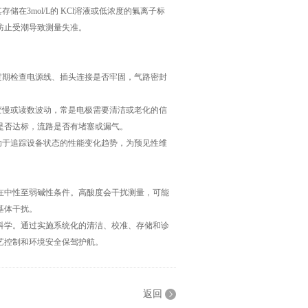
3mol/L的 KCl溶液或低浓度的氟离子标
防止受潮导致测量失准。
期检查电源线、插头连接是否牢固，气路密封
慢或读数波动，常是电极需要清洁或老化的信
是否达标，流路是否有堵塞或漏气。
于追踪设备状态的性能变化趋势，为预见性维
中性至弱碱性条件。高酸度会干扰测量，可能
基体干扰。
学。通过实施系统化的清洁、校准、存储和诊
艺控制和环境安全保驾护航。
返回